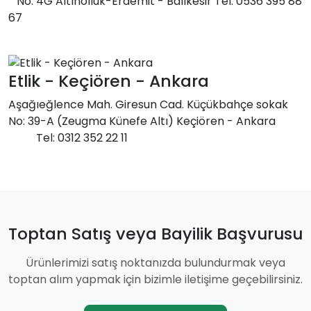
No: 4G Altınolluk-Erdemit - Balıkesir Tel: 0536 395 88
67
Etlik - Keçiören - Ankara
Aşağıeğlence Mah. Giresun Cad. Küçükbahçe sokak
No: 39-A (Zeugma Künefe Altı) Keçiören - Ankara
Tel: 0312 352 22 11
Toptan Satış veya Bayilik Başvurusu
Ürünlerimizi satış noktanızda bulundurmak veya
toptan alım yapmak için bizimle iletişime geçebilirsiniz.