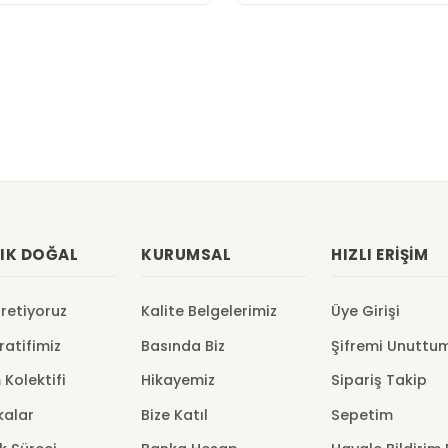
IK DOĞAL
KURUMSAL
HIZLI ERIŞIM
Üretiyoruz
Kalite Belgelerimiz
Üye Girişi
atifimiz
Basında Biz
Şifremi Unuttu
 Kolektifi
Hikayemiz
Sipariş Takip
kalar
Bize Katıl
Sepetim