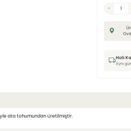
-
Ür
Ova
Hızlı K
Aynı gü
yle ata tohumundan üretilmiştir.