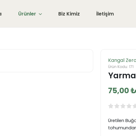
a
Ürünler
Biz Kimiz
İletişim
Kangal Zer
Ürün Kodu: 171
Yarma
75,00 
Üretilen Buğ
tohumundan ür