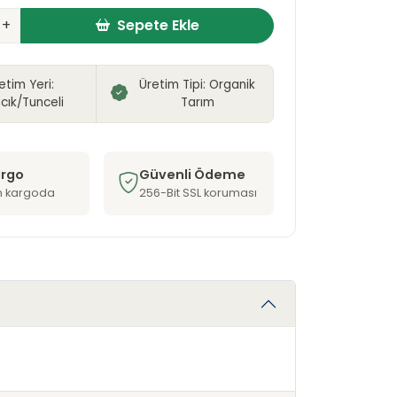
+
Sepete Ekle
etim Yeri:
Üretim Tipi: Organik
cık/Tunceli
Tarım
argo
Güvenli Ödeme
n kargoda
256-Bit SSL koruması