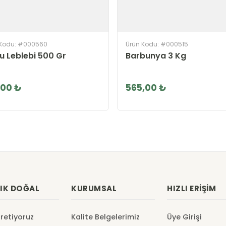
 Kodu: #000560
Ürün Kodu: #000515
u Leblebi 500 Gr
Barbunya 3 Kg
,00 ₺
565,00 ₺
IK DOĞAL
KURUMSAL
HIZLI ERIŞIM
Üretiyoruz
Kalite Belgelerimiz
Üye Girişi