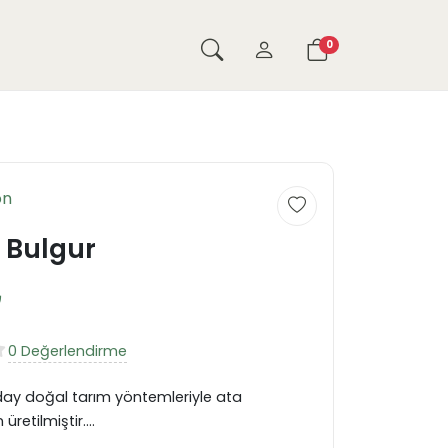
0
on
 Bulgur
₺
0 Değerlendirme
day doğal tarım yöntemleriyle ata
etilmiştir....