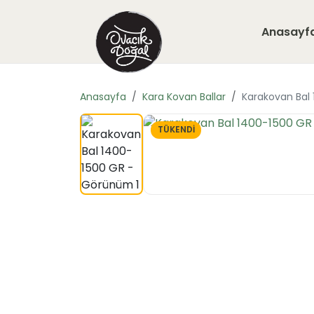
Anasayf
Anasayfa
Kara Kovan Ballar
Karakovan Bal
TÜKENDİ