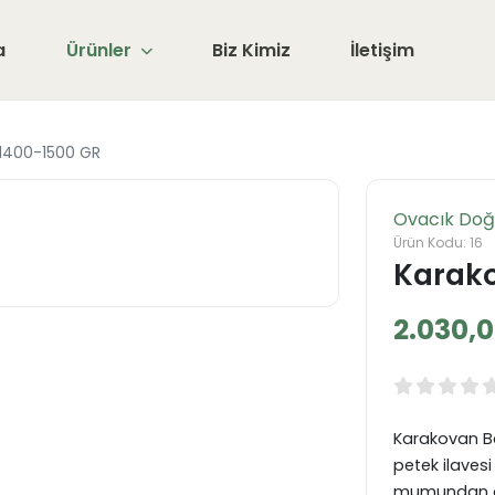
a
Ürünler
Biz Kimiz
İletişim
 1400-1500 GR
Ovacık Doğ
Ürün Kodu: 16
Karako
2.030,
Karakovan Ba
petek ilavesi 
mumundan olu