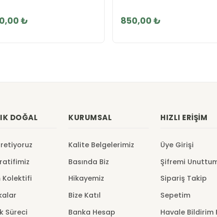
50,00 ₺
850,00 ₺
IK DOĞAL
KURUMSAL
HIZLI ERIŞIM
Üretiyoruz
Kalite Belgelerimiz
Üye Girişi
atifimiz
Basında Biz
Şifremi Unuttu
 Kolektifi
Hikayemiz
Sipariş Takip
kalar
Bize Katıl
Sepetim
k Süreci
Banka Hesap
Havale Bildirim