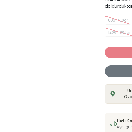
doldurduktan
600-700gr
1200-1300gr
Ür
Ova
Hızlı K
Aynı gü