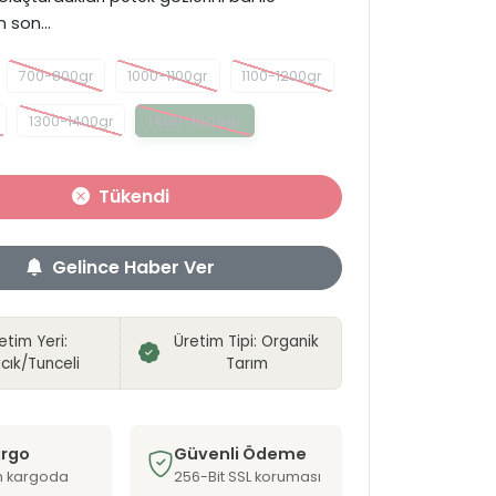
 son...
700-800gr
1000-1100gr
1100-1200gr
1300-1400gr
1400-1500gr
Tükendi
Gelince Haber Ver
etim Yeri:
Üretim Tipi: Organik
cık/Tunceli
Tarım
argo
Güvenli Ödeme
n kargoda
256-Bit SSL koruması