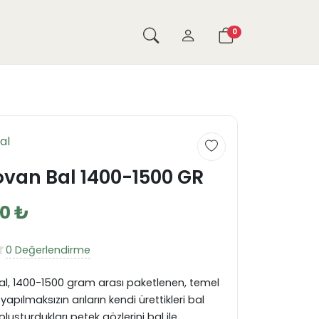
0
al
van Bal 1400-1500 GR
00 ₺
0 Değerlendirme
l, 1400-1500 gram arası paketlenen, temel
yapılmaksızın arıların kendi ürettikleri bal
şturdukları petek gözlerini bal ile